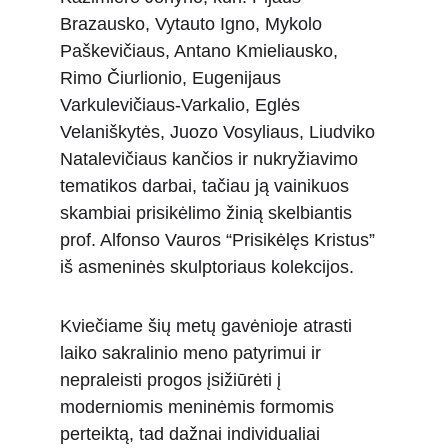
Brazausko, Vytauto Igno, Mykolo 
Paškevičiaus, Antano Kmieliausko, 
Rimo Čiurlionio, Eugenijaus 
Varkulevičiaus-Varkalio, Eglės 
Velaniškytės, Juozo Vosyliaus, Liudviko 
Natalevičiaus kančios ir nukryžiavimo 
tematikos darbai, tačiau ją vainikuos 
skambiai prisikėlimo žinią skelbiantis 
prof. Alfonso Vauros “Prisikėlęs Kristus” 
iš asmeninės skulptoriaus kolekcijos. 
Kviečiame šių metų gavėnioje atrasti 
laiko sakralinio meno patyrimui ir 
nepraleisti progos įsižiūrėti į 
moderniomis meninėmis formomis 
perteiktą, tad dažnai individualiai 